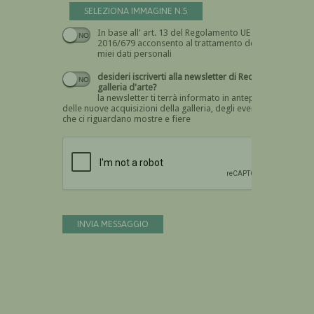
SELEZIONA IMMAGINE N.5
In base all' art. 13 del Regolamento UE n.
Devi dare il consenso
2016/679 acconsento al trattamento dei
miei dati personali
desideri iscriverti alla newsletter di Recta
galleria d'arte?
la newsletter ti terrà informato in anteprima
delle nuove acquisizioni della galleria, degli eventi
che ci riguardano mostre e fiere
Devi confermare di essere umano
INVIA MESSAGGIO