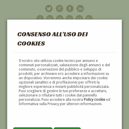
CONSENSO ALL'USO DEI
COOKIES
GALLERIA
D'ARTE
Il nostro sito utilizza cookie tecnici per annunci e
contenuti personalizzati, valutazione degli annunci e del
contenuto, osservazioni del pubblico e sviluppo di
DIPINTI E SCULTURE '800 E '900
prodotti, per archiviare e/o accedere a informazioni su
un dispositivo. Vorremmo anche impostare dei cookie
opzionali (analitici e di profilazione) per offrirti la
migliore esperienza e inviarti pubblicità personalizzata.
Puoi scegliere di gestire le tue preferenze e accettare,
selezionare o rifiutare tutti i cookie dal pannello
personalizza. Puoi accedere alla nostra
Policy cookie
ed
Informativa sulla Privacy per ulteriori informazioni.