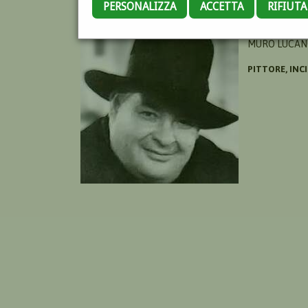
PERSONALIZZA
ACCETTA
RIFIUT
STELLA JOSEP
MURO LUCANO
PITTORE, INC