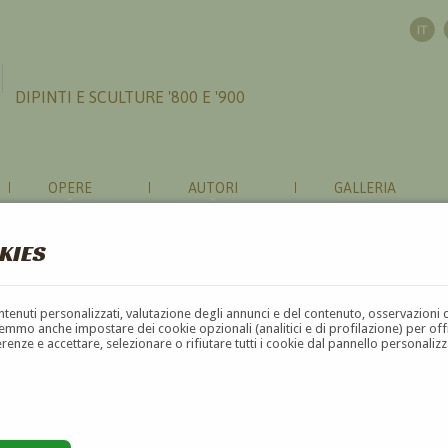
DIPINTI E SCULTURE '800 E '900
OPERE
AUTORI
GALLERIA
KIES
contenuti personalizzati, valutazione degli annunci e del contenuto, osservazioni 
mmo anche impostare dei cookie opzionali (analitici e di profilazione) per offrir
erenze e accettare, selezionare o rifiutare tutti i cookie dal pannello personali