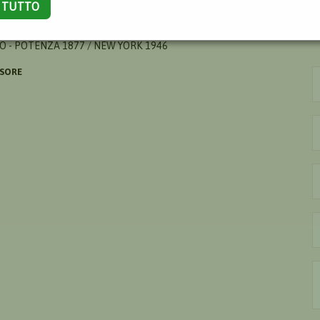
A TUTTO
H
 - POTENZA 1877 / NEW YORK 1946
ISORE