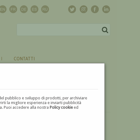
CONTATTI
del pubblico e sviluppo di prodotti, per archiviare
ti la migliore esperienza e inviarti pubblicità
zza. Puoi accedere alla nostra
Policy cookie
ed
VUOI
VENDERE
UN'OPERA DI JOSEPH STELLA?