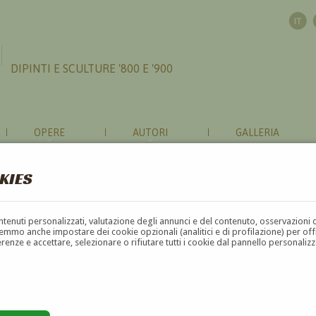
DIPINTI E SCULTURE '800 E '900
OPERE
AUTORI
GALLERIA
KIES
contenuti personalizzati, valutazione degli annunci e del contenuto, osservazioni 
mmo anche impostare dei cookie opzionali (analitici e di profilazione) per offrir
erenze e accettare, selezionare o rifiutare tutti i cookie dal pannello personali