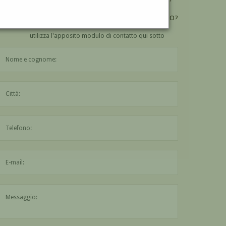
VUOI
COMPRARE
UN'OPERA DI GIUSEPPE SPIRITO?
utilizza l'apposito modulo di contatto qui sotto
Il nome è obbligatorio
La città è obbligatoria
L'indirizzo mail non è valido
Il messaggio è obbligatorio