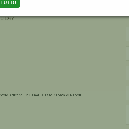
A TUTTO
LI 1967
ircolo Artistico Onlus nel Palazzo Zapata di Napoli,