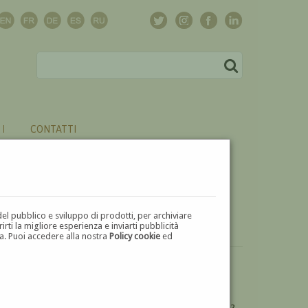
CONTATTI
del pubblico e sviluppo di prodotti, per archiviare
ti la migliore esperienza e inviarti pubblicità
zza. Puoi accedere alla nostra
Policy cookie
ed
VUOI
VENDERE
UN'OPERA DI GIUSEPPE SPIRITO?