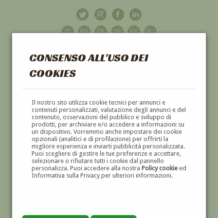
CONSENSO ALL'USO DEI
COOKIES
GALLERIA
D'ARTE
Il nostro sito utilizza cookie tecnici per annunci e
contenuti personalizzati, valutazione degli annunci e del
contenuto, osservazioni del pubblico e sviluppo di
DIPINTI E SCULTURE '800 E '900
prodotti, per archiviare e/o accedere a informazioni su
un dispositivo. Vorremmo anche impostare dei cookie
opzionali (analitici e di profilazione) per offrirti la
migliore esperienza e inviarti pubblicità personalizzata.
Puoi scegliere di gestire le tue preferenze e accettare,
selezionare o rifiutare tutti i cookie dal pannello
personalizza. Puoi accedere alla nostra
Policy cookie
ed
Informativa sulla Privacy per ulteriori informazioni.