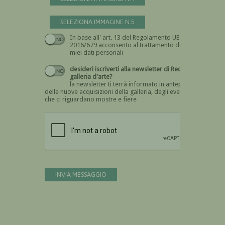
SELEZIONA IMMAGINE N.5
In base all' art. 13 del Regolamento UE n.
Devi dare il consenso
2016/679 acconsento al trattamento dei
miei dati personali
desideri iscriverti alla newsletter di Recta
galleria d'arte?
la newsletter ti terrà informato in anteprima
delle nuove acquisizioni della galleria, degli eventi
che ci riguardano mostre e fiere
Devi confermare di essere umano
INVIA MESSAGGIO