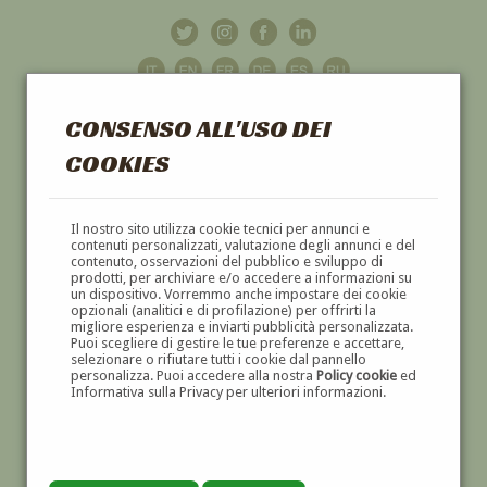
CONSENSO ALL'USO DEI
COOKIES
GALLERIA
D'ARTE
Il nostro sito utilizza cookie tecnici per annunci e
contenuti personalizzati, valutazione degli annunci e del
contenuto, osservazioni del pubblico e sviluppo di
DIPINTI E SCULTURE '800 E '900
prodotti, per archiviare e/o accedere a informazioni su
un dispositivo. Vorremmo anche impostare dei cookie
opzionali (analitici e di profilazione) per offrirti la
migliore esperienza e inviarti pubblicità personalizzata.
Puoi scegliere di gestire le tue preferenze e accettare,
selezionare o rifiutare tutti i cookie dal pannello
personalizza. Puoi accedere alla nostra
Policy cookie
ed
Informativa sulla Privacy per ulteriori informazioni.