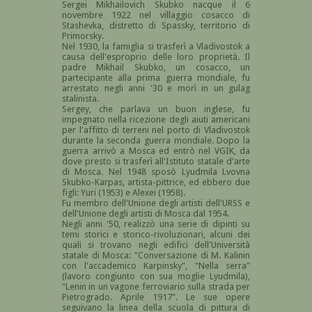
Sergei Mikhailovich Skubko nacque il 6
novembre 1922 nel villaggio cosacco di
Stashevka, distretto di Spassky, territorio di
Primorsky.
Nel 1930, la famiglia si trasferì a Vladivostok a
causa dell'esproprio delle loro proprietà. Il
padre Mikhail Skubko, un cosacco, un
partecipante alla prima guerra mondiale, fu
arrestato negli anni '30 e morì in un gulag
stalinista.
Sergey, che parlava un buon inglese, fu
impegnato nella ricezione degli aiuti americani
per l'affitto di terreni nel porto di Vladivostok
durante la seconda guerra mondiale. Dopo la
guerra arrivò a Mosca ed entrò nel VGIK, da
dove presto si trasferì all'Istituto statale d'arte
di Mosca. Nel 1948 sposò Lyudmila Lvovna
Skubko-Karpas, artista-pittrice, ed ebbero due
figli: Yuri (1953) e Alexei (1958).
Fu membro dell'Unione degli artisti dell'URSS e
dell'Unione degli artisti di Mosca dal 1954.
Negli anni '50, realizzò una serie di dipinti su
temi storici e storico-rivoluzionari, alcuni dei
quali si trovano negli edifici dell'Università
statale di Mosca: "Conversazione di M. Kalinin
con l'accademico Karpinsky", "Nella serra"
(lavoro congiunto con sua moglie Lyudmila),
"Lenin in un vagone ferroviario sulla strada per
Pietrogrado. Aprile 1917". Le sue opere
seguivano la linea della scuola di pittura di