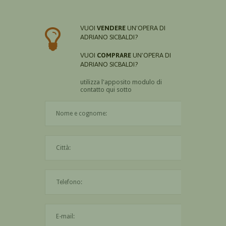
VUOI
VENDERE
UN'OPERA DI
ADRIANO SICBALDI?
VUOI
COMPRARE
UN'OPERA DI
ADRIANO SICBALDI?
utilizza l'apposito modulo di
contatto qui sotto
Il nome è obbligatorio
La città è obbligatoria
L'indirizzo mail non è valido