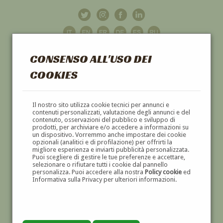
CONSENSO ALL'USO DEI
COOKIES
GALLERIA
D'ARTE
Il nostro sito utilizza cookie tecnici per annunci e
contenuti personalizzati, valutazione degli annunci e del
contenuto, osservazioni del pubblico e sviluppo di
DIPINTI E SCULTURE '800 E '900
prodotti, per archiviare e/o accedere a informazioni su
un dispositivo. Vorremmo anche impostare dei cookie
opzionali (analitici e di profilazione) per offrirti la
migliore esperienza e inviarti pubblicità personalizzata.
Puoi scegliere di gestire le tue preferenze e accettare,
selezionare o rifiutare tutti i cookie dal pannello
personalizza. Puoi accedere alla nostra
Policy cookie
ed
Informativa sulla Privacy per ulteriori informazioni.