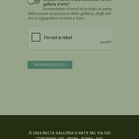
galleria d'arte?
la newsletter ti terrà informato in anteprima
delle nuove acquisizioni della galleria, degli eventi
che ci riguardano mostre e fiere
Devi confermare di essere umano
INVIA MESSAGGIO
©
2026
RECTA GALLERIA D'ARTE SRL VIA DEI
CORONARI 140 - 00186 - ROMA - IVA: