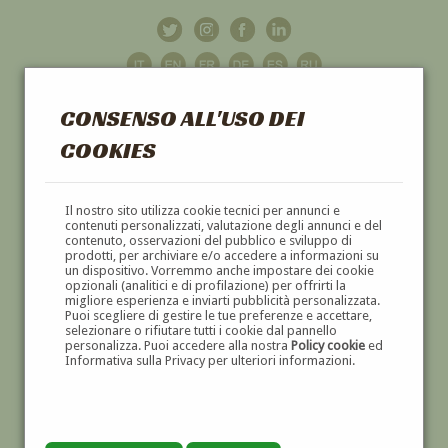
CONSENSO ALL'USO DEI
COOKIES
GALLERIA
D'ARTE
Il nostro sito utilizza cookie tecnici per annunci e
contenuti personalizzati, valutazione degli annunci e del
contenuto, osservazioni del pubblico e sviluppo di
DIPINTI E SCULTURE '800 E '900
prodotti, per archiviare e/o accedere a informazioni su
un dispositivo. Vorremmo anche impostare dei cookie
opzionali (analitici e di profilazione) per offrirti la
migliore esperienza e inviarti pubblicità personalizzata.
Puoi scegliere di gestire le tue preferenze e accettare,
selezionare o rifiutare tutti i cookie dal pannello
personalizza. Puoi accedere alla nostra
Policy cookie
ed
Informativa sulla Privacy per ulteriori informazioni.