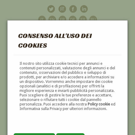
CONSENSO ALL'USO DEI
COOKIES
GALLERIA
D'ARTE
Il nostro sito utilizza cookie tecnici per annunci e
contenuti personalizzati, valutazione degli annunci e del
contenuto, osservazioni del pubblico e sviluppo di
DIPINTI E SCULTURE '800 E '900
prodotti, per archiviare e/o accedere a informazioni su
un dispositivo. Vorremmo anche impostare dei cookie
opzionali (analitici e di profilazione) per offrirti la
migliore esperienza e inviarti pubblicità personalizzata.
Puoi scegliere di gestire le tue preferenze e accettare,
selezionare o rifiutare tutti i cookie dal pannello
personalizza. Puoi accedere alla nostra
Policy cookie
ed
Informativa sulla Privacy per ulteriori informazioni.