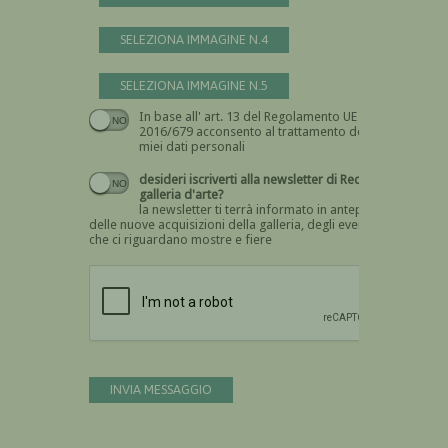
SELEZIONA IMMAGINE N.4
SELEZIONA IMMAGINE N.5
In base all' art. 13 del Regolamento UE n.
Devi dare il consenso
2016/679 acconsento al trattamento dei
miei dati personali
desideri iscriverti alla newsletter di Recta
galleria d'arte?
la newsletter ti terrà informato in anteprima
delle nuove acquisizioni della galleria, degli eventi
che ci riguardano mostre e fiere
Devi confermare di essere umano
INVIA MESSAGGIO