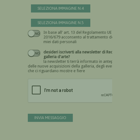
SELEZIONA IMMAGINE N.4
SELEZIONA IMMAGINE N.5
In base all' art. 13 del Regolamento UE n.
Devi dare il consenso
2016/679 acconsento al trattamento dei
miei dati personali
desideri iscriverti alla newsletter di Recta
galleria d'arte?
la newsletter ti terrà informato in anteprima
delle nuove acquisizioni della galleria, degli eventi
che ci riguardano mostre e fiere
Devi confermare di essere umano
INVIA MESSAGGIO