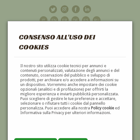
CONSENSO ALL'USO DEI
COOKIES
GALLERIA
D'ARTE
Il nostro sito utilizza cookie tecnici per annunci e
contenuti personalizzati, valutazione degli annunci e del
contenuto, osservazioni del pubblico e sviluppo di
DIPINTI E SCULTURE '800 E '900
prodotti, per archiviare e/o accedere a informazioni su
un dispositivo. Vorremmo anche impostare dei cookie
opzionali (analitici e di profilazione) per offrirti la
migliore esperienza e inviarti pubblicità personalizzata.
Puoi scegliere di gestire le tue preferenze e accettare,
selezionare o rifiutare tutti i cookie dal pannello
personalizza. Puoi accedere alla nostra
Policy cookie
ed
Informativa sulla Privacy per ulteriori informazioni.