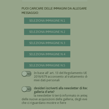
PUOI CARICARE DELLE IMMAGINI DA ALLEGARE AL
MESSAGGIO:
SELEZIONA IMMAGINE N.1
SELEZIONA IMMAGINE N.2
SELEZIONA IMMAGINE N.3
SELEZIONA IMMAGINE N.4
SELEZIONA IMMAGINE N.5
In base all' art. 13 del Regolamento UE n.
Devi dare il consenso
2016/679 acconsento al trattamento dei
miei dati personali
desideri iscriverti alla newsletter di Recta
galleria d'arte?
la newsletter ti terrà informato in anteprima
delle nuove acquisizioni della galleria, degli eventi
che ci riguardano mostre e fiere