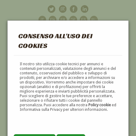
CONSENSO ALL'USO DEI
COOKIES
GALLERIA
D'ARTE
Il nostro sito utilizza cookie tecnici per annunci e
contenuti personalizzati, valutazione degli annunci e del
contenuto, osservazioni del pubblico e sviluppo di
DIPINTI E SCULTURE '800 E '900
prodotti, per archiviare e/o accedere a informazioni su
un dispositivo. Vorremmo anche impostare dei cookie
opzionali (analitici e di profilazione) per offrirti la
migliore esperienza e inviarti pubblicità personalizzata.
Puoi scegliere di gestire le tue preferenze e accettare,
selezionare o rifiutare tutti i cookie dal pannello
personalizza. Puoi accedere alla nostra
Policy cookie
ed
Informativa sulla Privacy per ulteriori informazioni.