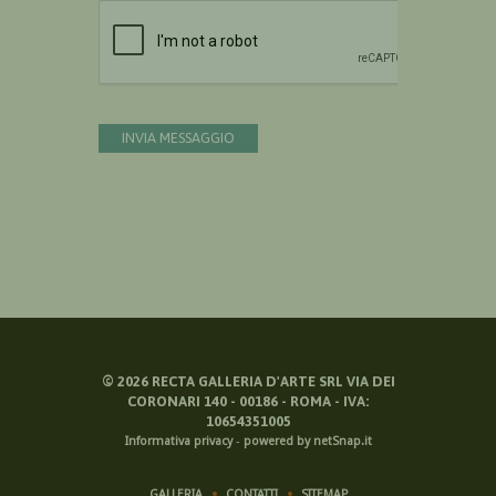
Devi confermare di essere umano
INVIA MESSAGGIO
©
2026
RECTA GALLERIA D'ARTE SRL VIA DEI
CORONARI 140 - 00186 - ROMA - IVA:
10654351005
Informativa privacy
-
powered by netSnap.it
GALLERIA
CONTATTI
SITEMAP