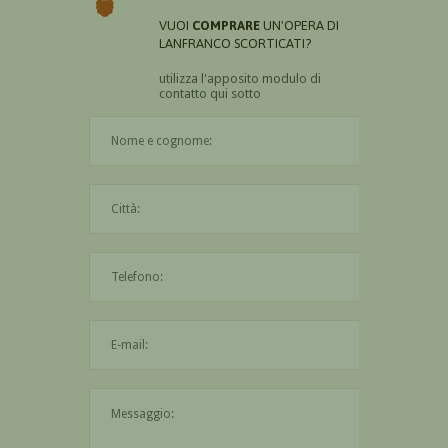
VUOI
COMPRARE
UN'OPERA DI
LANFRANCO SCORTICATI?
utilizza l'apposito modulo di
contatto qui sotto
Il nome è obbligatorio
La città è obbligatoria
L'indirizzo mail non è valido
Il messaggio è obbligatorio