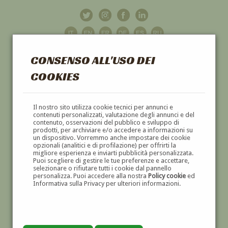
CONSENSO ALL'USO DEI
COOKIES
GALLERIA
D'ARTE
Il nostro sito utilizza cookie tecnici per annunci e
contenuti personalizzati, valutazione degli annunci e del
contenuto, osservazioni del pubblico e sviluppo di
DIPINTI E SCULTURE '800 E '900
prodotti, per archiviare e/o accedere a informazioni su
un dispositivo. Vorremmo anche impostare dei cookie
opzionali (analitici e di profilazione) per offrirti la
migliore esperienza e inviarti pubblicità personalizzata.
Puoi scegliere di gestire le tue preferenze e accettare,
selezionare o rifiutare tutti i cookie dal pannello
personalizza. Puoi accedere alla nostra
Policy cookie
ed
Informativa sulla Privacy per ulteriori informazioni.