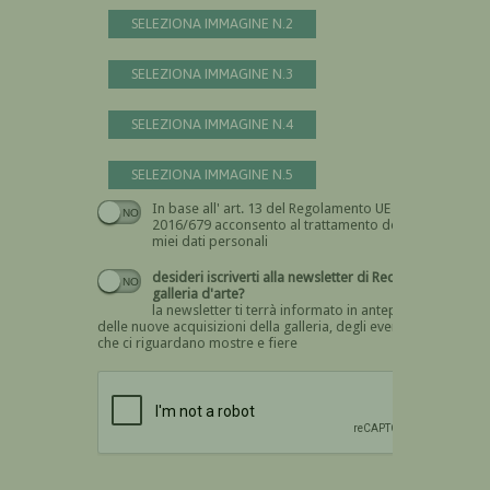
SELEZIONA IMMAGINE N.2
SELEZIONA IMMAGINE N.3
SELEZIONA IMMAGINE N.4
SELEZIONA IMMAGINE N.5
In base all' art. 13 del Regolamento UE n.
Devi dare il consenso
2016/679 acconsento al trattamento dei
miei dati personali
desideri iscriverti alla newsletter di Recta
galleria d'arte?
la newsletter ti terrà informato in anteprima
delle nuove acquisizioni della galleria, degli eventi
che ci riguardano mostre e fiere
Devi confermare di essere umano