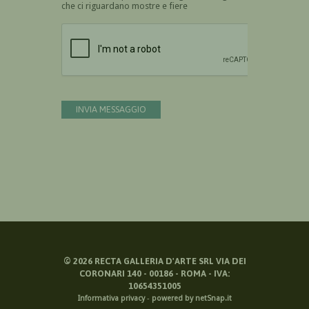
che ci riguardano mostre e fiere
Devi confermare di essere umano
INVIA MESSAGGIO
©
2026
RECTA GALLERIA D'ARTE SRL VIA DEI
CORONARI 140 - 00186 - ROMA - IVA:
10654351005
Informativa privacy
-
powered by netSnap.it