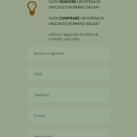
VUOI
VENDERE
UN'OPERA DI
VINCENZO ROMANO SALVIA?
VUOI
COMPRARE
UN'OPERA DI
VINCENZO ROMANO SALVIA?
utilizza l'apposito modulo di
contatto qui sotto
Il nome è obbligatorio
La città è obbligatoria
L'indirizzo mail non è valido
Il messaggio è obbligatorio