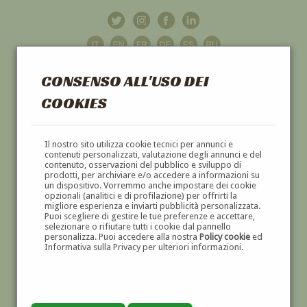
CONSENSO ALL'USO DEI
COOKIES
GALLERIA
D'ARTE
Il nostro sito utilizza cookie tecnici per annunci e
contenuti personalizzati, valutazione degli annunci e del
contenuto, osservazioni del pubblico e sviluppo di
DIPINTI E SCULTURE '800 E '900
prodotti, per archiviare e/o accedere a informazioni su
un dispositivo. Vorremmo anche impostare dei cookie
opzionali (analitici e di profilazione) per offrirti la
migliore esperienza e inviarti pubblicità personalizzata.
Puoi scegliere di gestire le tue preferenze e accettare,
selezionare o rifiutare tutti i cookie dal pannello
personalizza. Puoi accedere alla nostra
Policy cookie
ed
Informativa sulla Privacy per ulteriori informazioni.