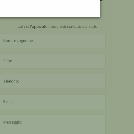
VUOI
COMPRARE
UN'OPERA DI AUGUSTO
RIVALTA?
utilizza l'apposito modulo di contatto qui sotto
Il nome è obbligatorio
La città è obbligatoria
L'indirizzo mail non è valido
Il messaggio è obbligatorio