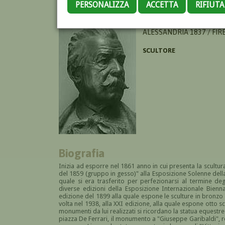
PERSONALIZZA
ACCETTA
RIFIUT
RIVALTA AUGUSTO
ALESSANDRIA 1837 / FIR
SCULTORE
Biografia
Inizia ad esporre nel 1861 anno in cui presenta la scultura
del 1859 (gruppo in gesso)
" alla Esposizione Solenne della
quale si era trasferito per perfezionarsi al termine deg
diverse edizioni della Esposizione Internazionale Biennal
edizione del 1899 alla quale espone le sculture in bronzo
volta nel 1938, alla XXI edizione, alla quale espone otto s
monumenti da lui realizzati si ricordano la statua equestr
piazza De Ferrari, il monumento a "Giuseppe Garibaldi", r