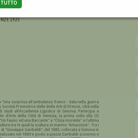
A TUTTO
ENZE 1925
 "
Una sorpresa all'ambulanza franco - itala nella guerra
 Società Promotrice delle Belle Arti di Firenze, città nella
li studi all'Accademia Ligustica di Genova. Partecipa a
e d'Arte della Città di Venezia, la prima volta alla III
 "Un Fauno ed una Baccante" e "Clizia morente" e l'ultima
culture tra le quali la scultura in marmo "Amazzone". Tra i
e di "Giuseppe Garibaldi", del 1883, collocata a Genova in
ealizzato nel 1889 e posto a piazza Garibaldi a Livorno e