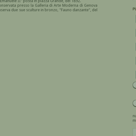
 Emanuele II" posta in piazza Grande, del 1892.
onservata presso la Galleria di Arte Moderna di Genova
P
serva due sue sculture in bronzo, "Fauno danzante", del
nu
m