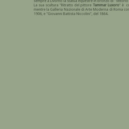
sempre a Livorno la statua equestre in bronzo di "Vittorio
La sua scultura "Ritratto del pittore
Tammar Luxoro
" è c
mentre la Galleria Nazionale di Arte Moderna di Roma con
1906, e "Giovanni Battista Niccolini", del 1864.