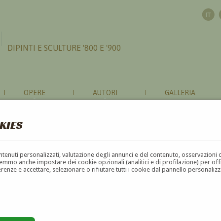
DIPINTI E SCULTURE '800 E '900
OPERE
AUTORI
GALLERIA
KIES
contenuti personalizzati, valutazione degli annunci e del contenuto, osservazioni 
mmo anche impostare dei cookie opzionali (analitici e di profilazione) per offrir
erenze e accettare, selezionare o rifiutare tutti i cookie dal pannello personali