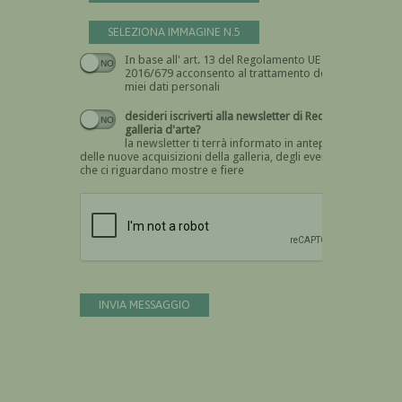
SELEZIONA IMMAGINE N.5
In base all' art. 13 del Regolamento UE n.
Devi dare il consenso
2016/679 acconsento al trattamento dei
miei dati personali
desideri iscriverti alla newsletter di Recta
galleria d'arte?
la newsletter ti terrà informato in anteprima
delle nuove acquisizioni della galleria, degli eventi
che ci riguardano mostre e fiere
Devi confermare di essere umano
INVIA MESSAGGIO