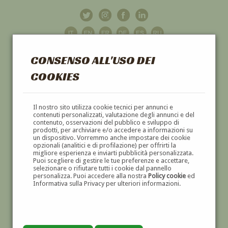
CONSENSO ALL'USO DEI
COOKIES
GALLERIA
D'ARTE
Il nostro sito utilizza cookie tecnici per annunci e
contenuti personalizzati, valutazione degli annunci e del
contenuto, osservazioni del pubblico e sviluppo di
DIPINTI E SCULTURE '800 E '900
prodotti, per archiviare e/o accedere a informazioni su
un dispositivo. Vorremmo anche impostare dei cookie
opzionali (analitici e di profilazione) per offrirti la
migliore esperienza e inviarti pubblicità personalizzata.
Puoi scegliere di gestire le tue preferenze e accettare,
selezionare o rifiutare tutti i cookie dal pannello
personalizza. Puoi accedere alla nostra
Policy cookie
ed
Informativa sulla Privacy per ulteriori informazioni.