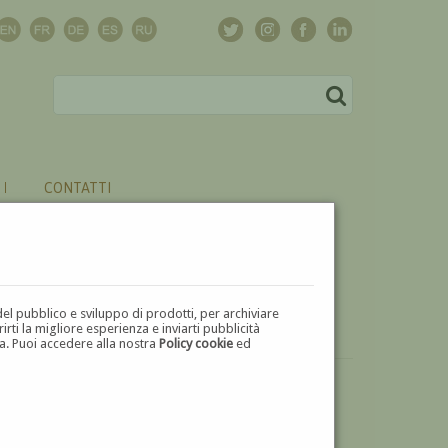
CONTATTI
del pubblico e sviluppo di prodotti, per archiviare
ti la migliore esperienza e inviarti pubblicità
zza. Puoi accedere alla nostra
Policy cookie
ed
VUOI
VENDERE
UN'OPERA DI TILDE POLI?