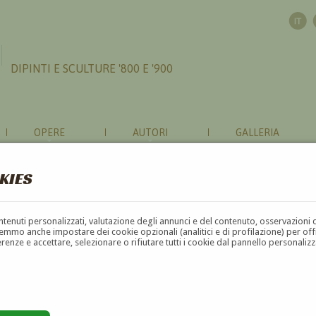
DIPINTI E SCULTURE '800 E '900
OPERE
AUTORI
GALLERIA
KIES
contenuti personalizzati, valutazione degli annunci e del contenuto, osservazioni 
mmo anche impostare dei cookie opzionali (analitici e di profilazione) per offrir
erenze e accettare, selezionare o rifiutare tutti i cookie dal pannello personali