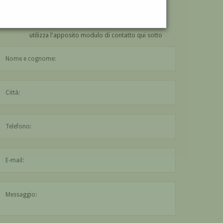
VUOI
COMPRARE
UN'OPERA DI TILDE POLI?
utilizza l'apposito modulo di contatto qui sotto
Il nome è obbligatorio
La città è obbligatoria
L'indirizzo mail non è valido
Il messaggio è obbligatorio