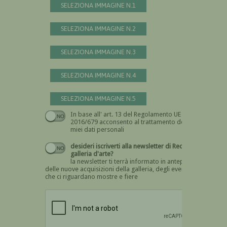
SELEZIONA IMMAGINE N.1
SELEZIONA IMMAGINE N.2
SELEZIONA IMMAGINE N.3
SELEZIONA IMMAGINE N.4
SELEZIONA IMMAGINE N.5
In base all' art. 13 del Regolamento UE n.
Devi dare il consenso
2016/679 acconsento al trattamento dei
miei dati personali
desideri iscriverti alla newsletter di Recta
galleria d'arte?
la newsletter ti terrà informato in anteprima
delle nuove acquisizioni della galleria, degli eventi
che ci riguardano mostre e fiere
Devi confermare di essere umano