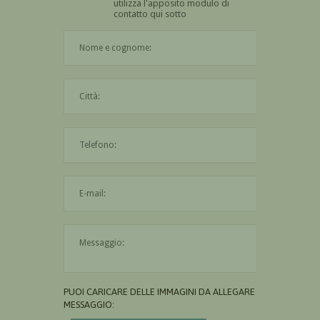
utilizza l'apposito modulo di
contatto qui sotto
Il nome è obbligatorio
La città è obbligatoria
L'indirizzo mail non è valido
Il messaggio è obbligatorio
PUOI CARICARE DELLE IMMAGINI DA ALLEGARE AL
MESSAGGIO: