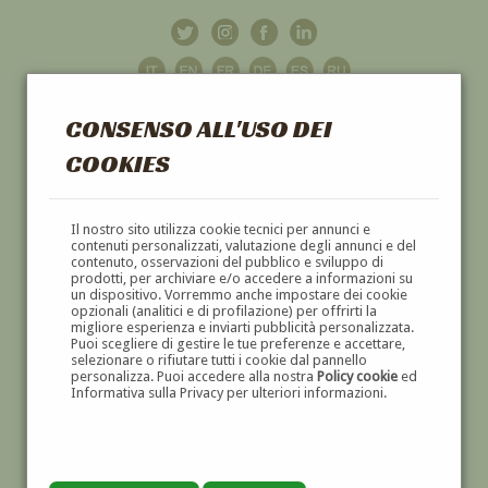
CONSENSO ALL'USO DEI
COOKIES
GALLERIA
D'ARTE
Il nostro sito utilizza cookie tecnici per annunci e
contenuti personalizzati, valutazione degli annunci e del
contenuto, osservazioni del pubblico e sviluppo di
DIPINTI E SCULTURE '800 E '900
prodotti, per archiviare e/o accedere a informazioni su
un dispositivo. Vorremmo anche impostare dei cookie
opzionali (analitici e di profilazione) per offrirti la
migliore esperienza e inviarti pubblicità personalizzata.
Puoi scegliere di gestire le tue preferenze e accettare,
selezionare o rifiutare tutti i cookie dal pannello
personalizza. Puoi accedere alla nostra
Policy cookie
ed
Informativa sulla Privacy per ulteriori informazioni.