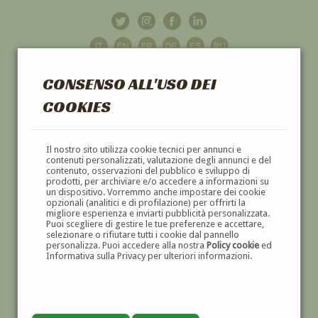
CONSENSO ALL'USO DEI
COOKIES
GALLERIA
D'ARTE
Il nostro sito utilizza cookie tecnici per annunci e
contenuti personalizzati, valutazione degli annunci e del
contenuto, osservazioni del pubblico e sviluppo di
DIPINTI E SCULTURE '800 E '900
prodotti, per archiviare e/o accedere a informazioni su
un dispositivo. Vorremmo anche impostare dei cookie
opzionali (analitici e di profilazione) per offrirti la
migliore esperienza e inviarti pubblicità personalizzata.
Puoi scegliere di gestire le tue preferenze e accettare,
selezionare o rifiutare tutti i cookie dal pannello
personalizza. Puoi accedere alla nostra
Policy cookie
ed
Informativa sulla Privacy per ulteriori informazioni.