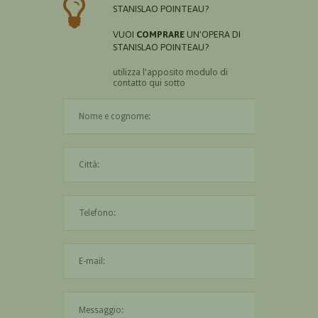
STANISLAO POINTEAU?
VUOI
COMPRARE
UN'OPERA DI
STANISLAO POINTEAU?
utilizza l'apposito modulo di
contatto qui sotto
Il nome è obbligatorio
La città è obbligatoria
L'indirizzo mail non è valido
Il messaggio è obbligatorio