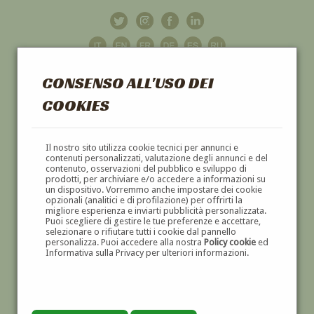
CONSENSO ALL'USO DEI
COOKIES
GALLERIA
D'ARTE
Il nostro sito utilizza cookie tecnici per annunci e
contenuti personalizzati, valutazione degli annunci e del
contenuto, osservazioni del pubblico e sviluppo di
DIPINTI E SCULTURE '800 E '900
prodotti, per archiviare e/o accedere a informazioni su
un dispositivo. Vorremmo anche impostare dei cookie
opzionali (analitici e di profilazione) per offrirti la
migliore esperienza e inviarti pubblicità personalizzata.
Puoi scegliere di gestire le tue preferenze e accettare,
selezionare o rifiutare tutti i cookie dal pannello
personalizza. Puoi accedere alla nostra
Policy cookie
ed
Informativa sulla Privacy per ulteriori informazioni.