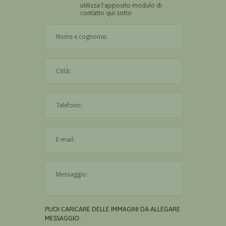
utilizza l'apposito modulo di
contatto qui sotto
Il nome è obbligatorio
La città è obbligatoria
L'indirizzo mail non è valido
Il messaggio è obbligatorio
PUOI CARICARE DELLE IMMAGINI DA ALLEGARE AL
MESSAGGIO: