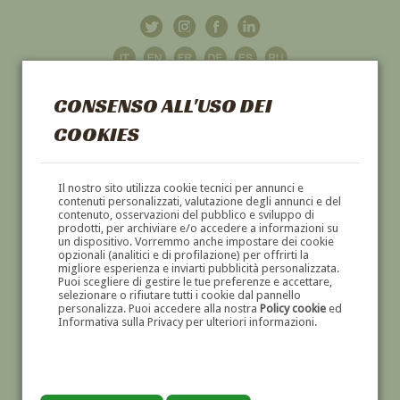
CONSENSO ALL'USO DEI
COOKIES
GALLERIA
D'ARTE
Il nostro sito utilizza cookie tecnici per annunci e
contenuti personalizzati, valutazione degli annunci e del
contenuto, osservazioni del pubblico e sviluppo di
DIPINTI E SCULTURE '800 E '900
prodotti, per archiviare e/o accedere a informazioni su
un dispositivo. Vorremmo anche impostare dei cookie
opzionali (analitici e di profilazione) per offrirti la
migliore esperienza e inviarti pubblicità personalizzata.
Puoi scegliere di gestire le tue preferenze e accettare,
selezionare o rifiutare tutti i cookie dal pannello
personalizza. Puoi accedere alla nostra
Policy cookie
ed
Informativa sulla Privacy per ulteriori informazioni.