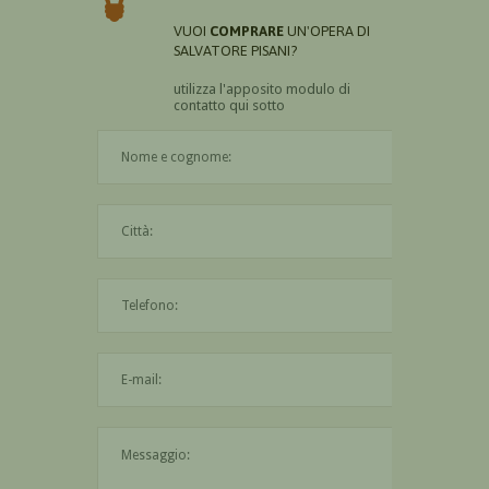
VUOI
COMPRARE
UN'OPERA DI
SALVATORE PISANI?
utilizza l'apposito modulo di
contatto qui sotto
Il nome è obbligatorio
La città è obbligatoria
L'indirizzo mail non è valido
Il messaggio è obbligatorio