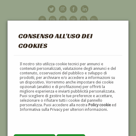
CONSENSO ALL'USO DEI
COOKIES
GALLERIA
D'ARTE
Il nostro sito utilizza cookie tecnici per annunci e
contenuti personalizzati, valutazione degli annunci e del
contenuto, osservazioni del pubblico e sviluppo di
DIPINTI E SCULTURE '800 E '900
prodotti, per archiviare e/o accedere a informazioni su
un dispositivo. Vorremmo anche impostare dei cookie
opzionali (analitici e di profilazione) per offrirti la
migliore esperienza e inviarti pubblicità personalizzata.
Puoi scegliere di gestire le tue preferenze e accettare,
selezionare o rifiutare tutti i cookie dal pannello
personalizza. Puoi accedere alla nostra
Policy cookie
ed
Informativa sulla Privacy per ulteriori informazioni.