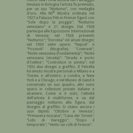
tenutasi in Bologna l'artista fu premiato,
per un suo "Notturno", con medaglia
a
d'oro. Alla 80
Mostra ordinata nel
1927 a Palazzo Pitti in Firenze figurò con
"Sole dopo la pioggia"; "Notturno
veneziano" e 21 disegni. Dal 1928
partecipa alle Esposizioni Internazionali
di Venezia; nel 1928 presentò
"Notturno"; "Dorotea" ed alcuni disegni;
nel 1930 sette opere: "Napoli" e
"Pozzuoli" (litografie); "Contrasti";
"Notte veneziana (Fondamenta)"; "Notte
veneziana (strada)"; "Strada e porto
d'Iselina"; "Controluce in pineta"; nel
1932 due disegni a graffito. Il Petrella
ha tenuto mostre personali a Milano e a
Trieste, e all'estero: a Londra, a New
York e a Chicago, e nel Museo di Gand è
conservato un suo quadro, altri sono
sparsi in collezioni private italiane e
straniere. Come si è visto, l'attività
dell'artista è multiforme, e va dal
paesaggio notturno alla figura, dal
disegno al graffito. Si citano ancora i
suoi dipinti: "Ottobre a Venezia";
"Primavera toscana"; "Cava dei Tirreni";
"Lido di Viareggio"; "Dopo il
temporale"; "Vento sui colli di Firenze".