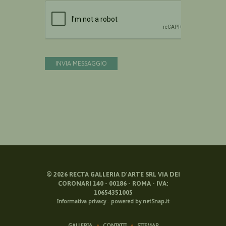
Devi confermare di essere umano
INVIA MESSAGGIO
©
2026
RECTA GALLERIA D'ARTE SRL VIA DEI
CORONARI 140 - 00186 - ROMA - IVA:
10654351005
Informativa privacy
-
powered by netSnap.it
GALLERIA
CONTATTI
SITEMAP