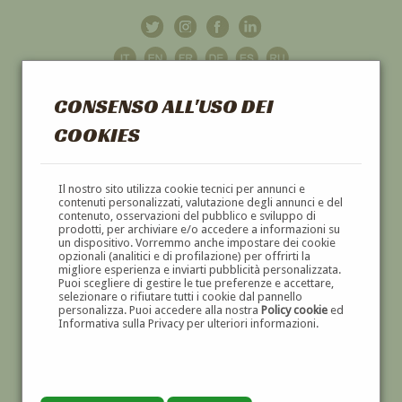
CONSENSO ALL'USO DEI
COOKIES
GALLERIA
D'ARTE
Il nostro sito utilizza cookie tecnici per annunci e
contenuti personalizzati, valutazione degli annunci e del
contenuto, osservazioni del pubblico e sviluppo di
DIPINTI E SCULTURE '800 E '900
prodotti, per archiviare e/o accedere a informazioni su
un dispositivo. Vorremmo anche impostare dei cookie
opzionali (analitici e di profilazione) per offrirti la
migliore esperienza e inviarti pubblicità personalizzata.
Puoi scegliere di gestire le tue preferenze e accettare,
selezionare o rifiutare tutti i cookie dal pannello
personalizza. Puoi accedere alla nostra
Policy cookie
ed
Informativa sulla Privacy per ulteriori informazioni.