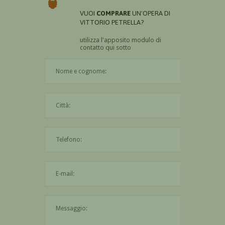
VUOI
COMPRARE
UN'OPERA DI
VITTORIO PETRELLA?
utilizza l'apposito modulo di
contatto qui sotto
Il nome è obbligatorio
La città è obbligatoria
L'indirizzo mail non è valido
Il messaggio è obbligatorio