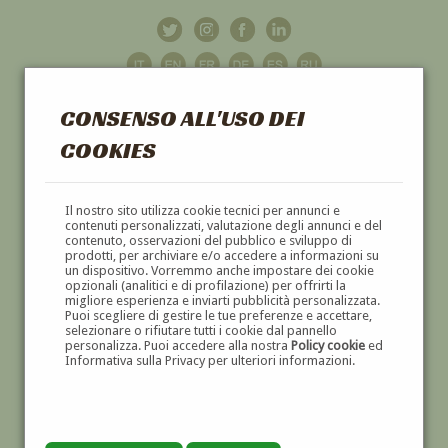
CONSENSO ALL'USO DEI
COOKIES
GALLERIA
D'ARTE
Il nostro sito utilizza cookie tecnici per annunci e
contenuti personalizzati, valutazione degli annunci e del
contenuto, osservazioni del pubblico e sviluppo di
DIPINTI E SCULTURE '800 E '900
prodotti, per archiviare e/o accedere a informazioni su
un dispositivo. Vorremmo anche impostare dei cookie
opzionali (analitici e di profilazione) per offrirti la
migliore esperienza e inviarti pubblicità personalizzata.
Puoi scegliere di gestire le tue preferenze e accettare,
selezionare o rifiutare tutti i cookie dal pannello
personalizza. Puoi accedere alla nostra
Policy cookie
ed
Informativa sulla Privacy per ulteriori informazioni.