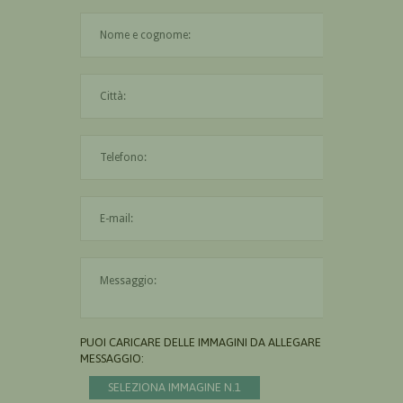
Il nome è obbligatorio
La città è obbligatoria
L'indirizzo mail non è valido
Il messaggio è obbligatorio
PUOI CARICARE DELLE IMMAGINI DA ALLEGARE AL
MESSAGGIO:
SELEZIONA IMMAGINE N.1