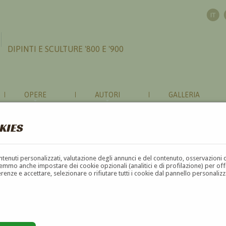
DIPINTI E SCULTURE '800 E '900
OPERE
AUTORI
GALLERIA
KIES
contenuti personalizzati, valutazione degli annunci e del contenuto, osservazioni 
mmo anche impostare dei cookie opzionali (analitici e di profilazione) per offrir
erenze e accettare, selezionare o rifiutare tutti i cookie dal pannello personali