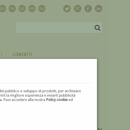
CONTATTI
del pubblico e sviluppo di prodotti, per archiviare
ti la migliore esperienza e inviarti pubblicità
zza. Puoi accedere alla nostra
Policy cookie
ed
VUOI
VENDERE
UN'OPERA DI ISZAK PERLMUTTER?