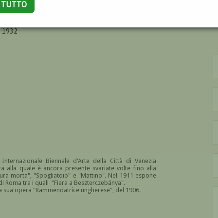
A TUTTO
 1932
 Internazionale Biennale d'Arte della Città di Venezia
 alla quale è ancora presente svariate volte fino alla
atura morta", "Spogliatoio" e "Mattino". Nel 1911 espone
 di Roma tra i quali "Fiera a Beszterczebánya".
la sua opera "Rammendatrice ungherese", del 1906.