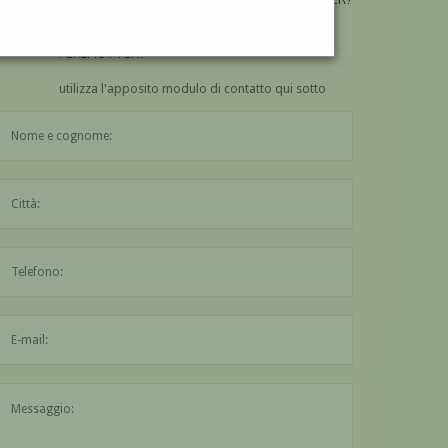
VUOI
COMPRARE
UN'OPERA DI ISZAK
PERLMUTTER?
utilizza l'apposito modulo di contatto qui sotto
Il nome è obbligatorio
La città è obbligatoria
L'indirizzo mail non è valido
Il messaggio è obbligatorio