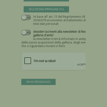
SELEZIONA IMMAGINE N.5
In base all' art. 13 del Regolamento UE n.
Devi dare il consenso
2016/679 acconsento al trattamento dei
miei dati personali
desideri iscriverti alla newsletter di Recta
galleria d'arte?
la newsletter ti terrà informato in anteprima
delle nuove acquisizioni della galleria, degli eventi
che ci riguardano mostre e fiere
Devi confermare di essere umano
INVIA MESSAGGIO