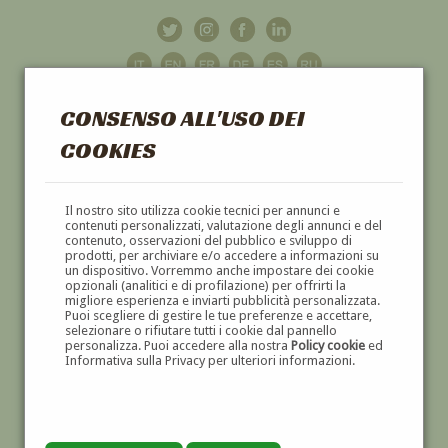
CONSENSO ALL'USO DEI
COOKIES
GALLERIA
D'ARTE
Il nostro sito utilizza cookie tecnici per annunci e
contenuti personalizzati, valutazione degli annunci e del
contenuto, osservazioni del pubblico e sviluppo di
DIPINTI E SCULTURE '800 E '900
prodotti, per archiviare e/o accedere a informazioni su
un dispositivo. Vorremmo anche impostare dei cookie
opzionali (analitici e di profilazione) per offrirti la
migliore esperienza e inviarti pubblicità personalizzata.
Puoi scegliere di gestire le tue preferenze e accettare,
selezionare o rifiutare tutti i cookie dal pannello
personalizza. Puoi accedere alla nostra
Policy cookie
ed
Informativa sulla Privacy per ulteriori informazioni.