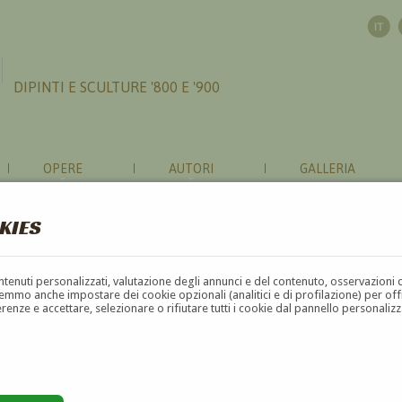
DIPINTI E SCULTURE '800 E '900
OPERE
AUTORI
GALLERIA
KIES
contenuti personalizzati, valutazione degli annunci e del contenuto, osservazioni 
mmo anche impostare dei cookie opzionali (analitici e di profilazione) per offrir
erenze e accettare, selezionare o rifiutare tutti i cookie dal pannello personali