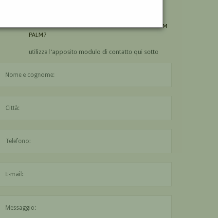
PALM?
VUOI
COMPRARE
UN'OPERA DI GUSTAF WILHELM
PALM?
utilizza l'apposito modulo di contatto qui sotto
Il nome è obbligatorio
La città è obbligatoria
L'indirizzo mail non è valido
Il messaggio è obbligatorio