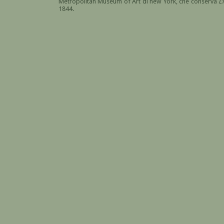
Metropolitan Museum of Art di new York, che conserva
L
1844.