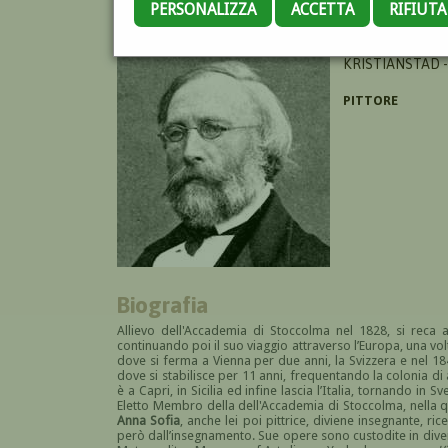
PERSONALIZZA
ACCETTA
RIFIUT
PALM GUSTAF W
KRISTIANSTAD -
PITTORE
Biografia
Allievo dell'Accademia di Stoccolma nel 1828, si reca a
continuando poi il suo viaggio attraverso l’Europa, una volta
dove si ferma a Vienna per due anni, la Svizzera e nel 18
dove si stabilisce per 11 anni, frequentando la colonia di a
è a Capri, in Sicilia ed infine lascia l’Italia, tornando i
Eletto Membro della dell'Accademia di Stoccolma, nella qu
Anna Sofia
, anche lei poi pittrice, diviene insegnante, ri
però dall’insegnamento. Sue opere sono custodite in diver