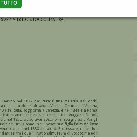
A TUTTO
ILHELM
 SVEZIA 1810 / STOCCOLMA 1890
 Berlino nel 1837 per curarsi una malattia agli occhi,
 risolti i problemi di salute. Visita la Germania, l’Austria,
40 è in Italia, soggiorna a Venezia, e nel 1841 è a Roma,
rtisti stranieri che vivevano nella città. Viaggia a Napoli,
n Svezia nel 1852, dopo aver sostato in Spagna ed a ParigI.
ale nel 1859, anno in cui nasce sua figlia
Palm de Rosa
cevendo anche nel 1880 il titolo di Professore, ritirandosi
si musei tra i quali il Nationalmuseum di Stoccolma ed il