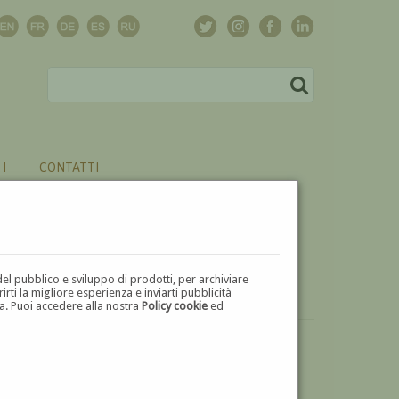
CONTATTI
del pubblico e sviluppo di prodotti, per archiviare
ti la migliore esperienza e inviarti pubblicità
zza. Puoi accedere alla nostra
Policy cookie
ed
VUOI
VENDERE
UN'OPERA DI GUSTAF WILHELM