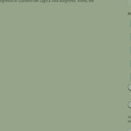
’ingresso al Giardino del Lago a Villa Borghese, Roma
, del
P
nu
m