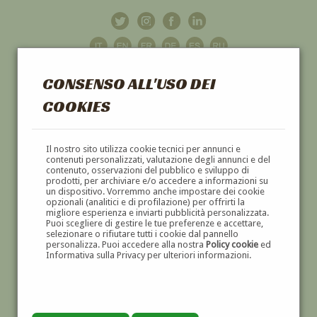
CONSENSO ALL'USO DEI
COOKIES
GALLERIA
D'ARTE
Il nostro sito utilizza cookie tecnici per annunci e
contenuti personalizzati, valutazione degli annunci e del
contenuto, osservazioni del pubblico e sviluppo di
DIPINTI E SCULTURE '800 E '900
prodotti, per archiviare e/o accedere a informazioni su
un dispositivo. Vorremmo anche impostare dei cookie
opzionali (analitici e di profilazione) per offrirti la
migliore esperienza e inviarti pubblicità personalizzata.
Puoi scegliere di gestire le tue preferenze e accettare,
selezionare o rifiutare tutti i cookie dal pannello
personalizza. Puoi accedere alla nostra
Policy cookie
ed
Informativa sulla Privacy per ulteriori informazioni.