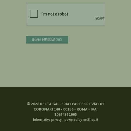
Devi confermare di essere umano
INVIA MESSAGGIO
©
2026
RECTA GALLERIA D'ARTE SRL VIA DEI
CORONARI 140 - 00186 - ROMA - IVA:
10654351005
Informativa privacy
-
powered by netSnap.it