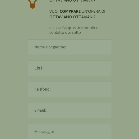
OTTAVIANO OTTAVIANI?
VUOI
COMPRARE
UN'OPERA DI
OTTAVIANO OTTAVIANI?
utilizza l'apposito modulo di
contatto qui sotto
Il nome è obbligatorio
La città è obbligatoria
L'indirizzo mail non è valido
Il messaggio è obbligatorio