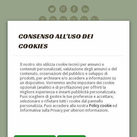
CONSENSO ALL'USO DEI
COOKIES
GALLERIA
D'ARTE
Il nostro sito utilizza cookie tecnici per annunci e
contenuti personalizzati, valutazione degli annunci e del
contenuto, osservazioni del pubblico e sviluppo di
DIPINTI E SCULTURE '800 E '900
prodotti, per archiviare e/o accedere a informazioni su
un dispositivo. Vorremmo anche impostare dei cookie
opzionali (analitici e di profilazione) per offrirti la
migliore esperienza e inviarti pubblicità personalizzata.
Puoi scegliere di gestire le tue preferenze e accettare,
selezionare o rifiutare tutti i cookie dal pannello
personalizza. Puoi accedere alla nostra
Policy cookie
ed
Informativa sulla Privacy per ulteriori informazioni.