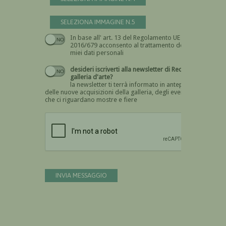
SELEZIONA IMMAGINE N.5
In base all' art. 13 del Regolamento UE n.
Devi dare il consenso
2016/679 acconsento al trattamento dei
miei dati personali
desideri iscriverti alla newsletter di Recta
galleria d'arte?
la newsletter ti terrà informato in anteprima
delle nuove acquisizioni della galleria, degli eventi
che ci riguardano mostre e fiere
Devi confermare di essere umano
INVIA MESSAGGIO