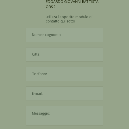
EDOARDO GIOVANNI BATTISTA
ORSI?
utilizza l'apposito modulo di
contatto qui sotto
Il nome è obbligatorio
La città è obbligatoria
L'indirizzo mail non è valido
Il messaggio è obbligatorio