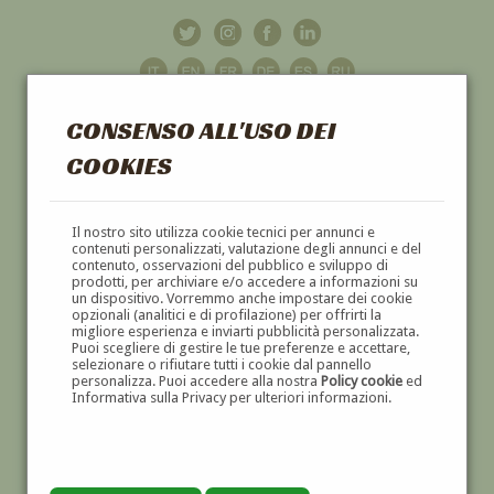
CONSENSO ALL'USO DEI
COOKIES
GALLERIA
D'ARTE
Il nostro sito utilizza cookie tecnici per annunci e
contenuti personalizzati, valutazione degli annunci e del
contenuto, osservazioni del pubblico e sviluppo di
DIPINTI E SCULTURE '800 E '900
prodotti, per archiviare e/o accedere a informazioni su
un dispositivo. Vorremmo anche impostare dei cookie
opzionali (analitici e di profilazione) per offrirti la
migliore esperienza e inviarti pubblicità personalizzata.
Puoi scegliere di gestire le tue preferenze e accettare,
selezionare o rifiutare tutti i cookie dal pannello
personalizza. Puoi accedere alla nostra
Policy cookie
ed
Informativa sulla Privacy per ulteriori informazioni.