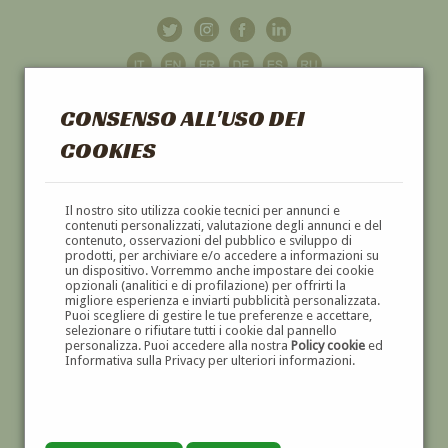
CONSENSO ALL'USO DEI
COOKIES
GALLERIA
D'ARTE
Il nostro sito utilizza cookie tecnici per annunci e
contenuti personalizzati, valutazione degli annunci e del
contenuto, osservazioni del pubblico e sviluppo di
DIPINTI E SCULTURE '800 E '900
prodotti, per archiviare e/o accedere a informazioni su
un dispositivo. Vorremmo anche impostare dei cookie
opzionali (analitici e di profilazione) per offrirti la
migliore esperienza e inviarti pubblicità personalizzata.
Puoi scegliere di gestire le tue preferenze e accettare,
selezionare o rifiutare tutti i cookie dal pannello
personalizza. Puoi accedere alla nostra
Policy cookie
ed
Informativa sulla Privacy per ulteriori informazioni.