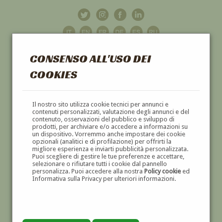
CONSENSO ALL'USO DEI
COOKIES
GALLERIA
D'ARTE
Il nostro sito utilizza cookie tecnici per annunci e
contenuti personalizzati, valutazione degli annunci e del
contenuto, osservazioni del pubblico e sviluppo di
DIPINTI E SCULTURE '800 E '900
prodotti, per archiviare e/o accedere a informazioni su
un dispositivo. Vorremmo anche impostare dei cookie
opzionali (analitici e di profilazione) per offrirti la
migliore esperienza e inviarti pubblicità personalizzata.
Puoi scegliere di gestire le tue preferenze e accettare,
selezionare o rifiutare tutti i cookie dal pannello
personalizza. Puoi accedere alla nostra
Policy cookie
ed
Informativa sulla Privacy per ulteriori informazioni.