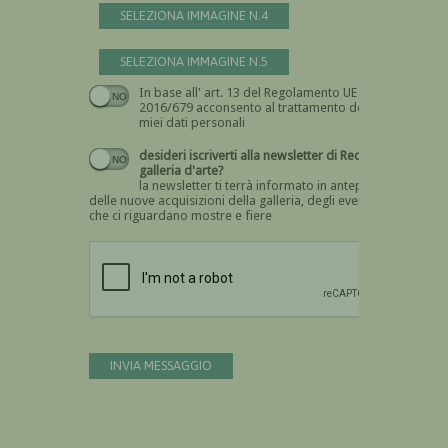
SELEZIONA IMMAGINE N.4
SELEZIONA IMMAGINE N.5
In base all' art. 13 del Regolamento UE n.
Devi dare il consenso
2016/679 acconsento al trattamento dei
miei dati personali
desideri iscriverti alla newsletter di Recta
galleria d'arte?
la newsletter ti terrà informato in anteprima
delle nuove acquisizioni della galleria, degli eventi
che ci riguardano mostre e fiere
Devi confermare di essere umano
INVIA MESSAGGIO