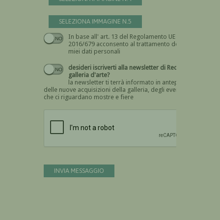
SELEZIONA IMMAGINE N.5
In base all' art. 13 del Regolamento UE n.
Devi dare il consenso
2016/679 acconsento al trattamento dei
miei dati personali
desideri iscriverti alla newsletter di Recta
galleria d'arte?
la newsletter ti terrà informato in anteprima
delle nuove acquisizioni della galleria, degli eventi
che ci riguardano mostre e fiere
Devi confermare di essere umano
INVIA MESSAGGIO