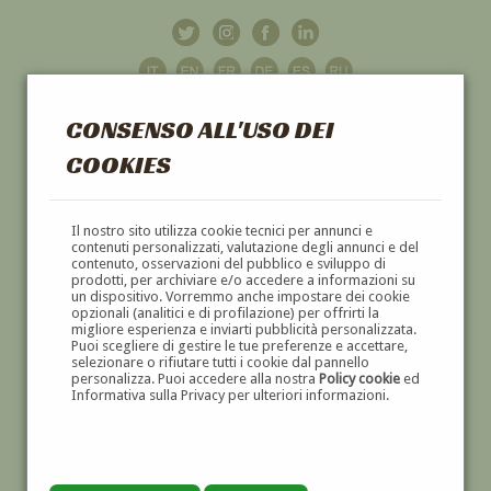
CONSENSO ALL'USO DEI
COOKIES
GALLERIA
D'ARTE
Il nostro sito utilizza cookie tecnici per annunci e
contenuti personalizzati, valutazione degli annunci e del
contenuto, osservazioni del pubblico e sviluppo di
DIPINTI E SCULTURE '800 E '900
prodotti, per archiviare e/o accedere a informazioni su
un dispositivo. Vorremmo anche impostare dei cookie
opzionali (analitici e di profilazione) per offrirti la
migliore esperienza e inviarti pubblicità personalizzata.
Puoi scegliere di gestire le tue preferenze e accettare,
selezionare o rifiutare tutti i cookie dal pannello
personalizza. Puoi accedere alla nostra
Policy cookie
ed
Informativa sulla Privacy per ulteriori informazioni.