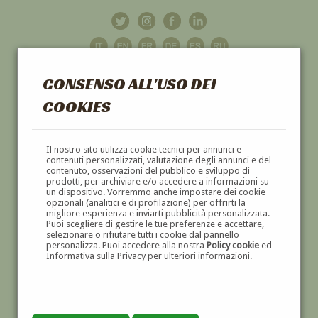
CONSENSO ALL'USO DEI
COOKIES
GALLERIA
D'ARTE
Il nostro sito utilizza cookie tecnici per annunci e
contenuti personalizzati, valutazione degli annunci e del
contenuto, osservazioni del pubblico e sviluppo di
DIPINTI E SCULTURE '800 E '900
prodotti, per archiviare e/o accedere a informazioni su
un dispositivo. Vorremmo anche impostare dei cookie
opzionali (analitici e di profilazione) per offrirti la
migliore esperienza e inviarti pubblicità personalizzata.
Puoi scegliere di gestire le tue preferenze e accettare,
selezionare o rifiutare tutti i cookie dal pannello
personalizza. Puoi accedere alla nostra
Policy cookie
ed
Informativa sulla Privacy per ulteriori informazioni.