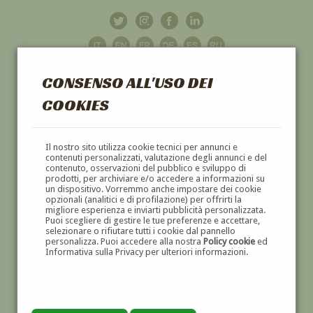
CONSENSO ALL'USO DEI
COOKIES
GALLERIA
D'ARTE
Il nostro sito utilizza cookie tecnici per annunci e
contenuti personalizzati, valutazione degli annunci e del
contenuto, osservazioni del pubblico e sviluppo di
DIPINTI E SCULTURE '800 E '900
prodotti, per archiviare e/o accedere a informazioni su
un dispositivo. Vorremmo anche impostare dei cookie
opzionali (analitici e di profilazione) per offrirti la
migliore esperienza e inviarti pubblicità personalizzata.
Puoi scegliere di gestire le tue preferenze e accettare,
selezionare o rifiutare tutti i cookie dal pannello
personalizza. Puoi accedere alla nostra
Policy cookie
ed
Informativa sulla Privacy per ulteriori informazioni.