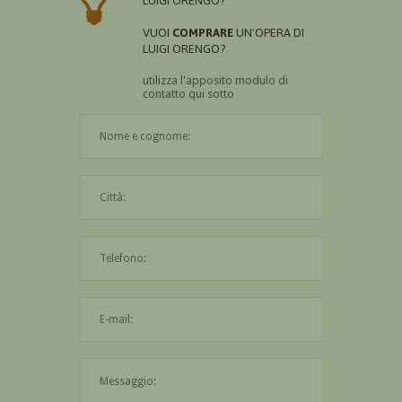
LUIGI ORENGO?
VUOI
COMPRARE
UN'OPERA DI
LUIGI ORENGO?
utilizza l'apposito modulo di
contatto qui sotto
Il nome è obbligatorio
La città è obbligatoria
L'indirizzo mail non è valido
Il messaggio è obbligatorio