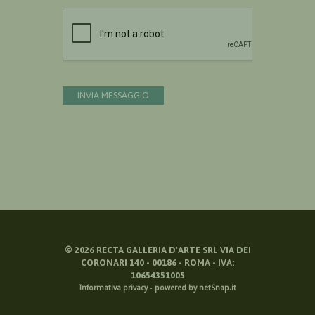
Devi confermare di essere umano
INVIA MESSAGGIO
©
2026
RECTA GALLERIA D'ARTE SRL VIA DEI
CORONARI 140 - 00186 - ROMA - IVA:
10654351005
Informativa privacy
-
powered by netSnap.it