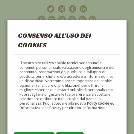
CONSENSO ALL'USO DEI
COOKIES
GALLERIA
D'ARTE
Il nostro sito utilizza cookie tecnici per annunci e
contenuti personalizzati, valutazione degli annunci e del
contenuto, osservazioni del pubblico e sviluppo di
DIPINTI E SCULTURE '800 E '900
prodotti, per archiviare e/o accedere a informazioni su
un dispositivo. Vorremmo anche impostare dei cookie
opzionali (analitici e di profilazione) per offrirti la
migliore esperienza e inviarti pubblicità personalizzata.
Puoi scegliere di gestire le tue preferenze e accettare,
selezionare o rifiutare tutti i cookie dal pannello
personalizza. Puoi accedere alla nostra
Policy cookie
ed
Informativa sulla Privacy per ulteriori informazioni.