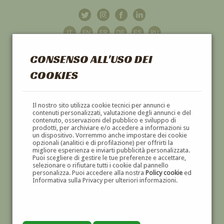
CONSENSO ALL'USO DEI
COOKIES
GALLERIA
D'ARTE
Il nostro sito utilizza cookie tecnici per annunci e
contenuti personalizzati, valutazione degli annunci e del
contenuto, osservazioni del pubblico e sviluppo di
DIPINTI E SCULTURE '800 E '900
prodotti, per archiviare e/o accedere a informazioni su
un dispositivo. Vorremmo anche impostare dei cookie
opzionali (analitici e di profilazione) per offrirti la
migliore esperienza e inviarti pubblicità personalizzata.
Puoi scegliere di gestire le tue preferenze e accettare,
selezionare o rifiutare tutti i cookie dal pannello
personalizza. Puoi accedere alla nostra
Policy cookie
ed
Informativa sulla Privacy per ulteriori informazioni.