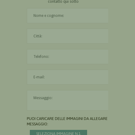
contatto qui sotto
Il nome è obbligatorio
La città è obbligatoria
L'indirizzo mail non è valido
Il messaggio è obbligatorio
PUOI CARICARE DELLE IMMAGINI DA ALLEGARE AL
MESSAGGIO:
SELEZIONA IMMAGINE N.1