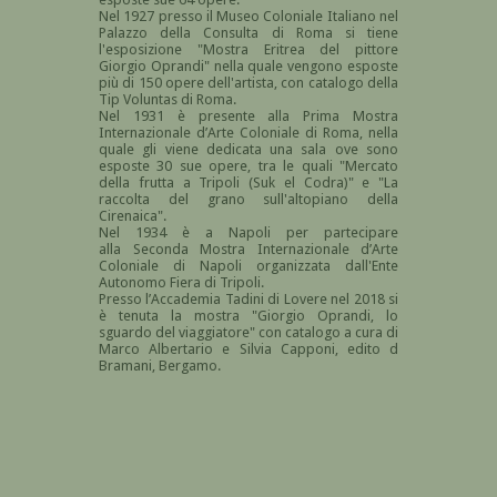
Nel 1927 presso il Museo Coloniale Italiano nel
Palazzo della Consulta di Roma si tiene
l'esposizione "Mostra Eritrea del pittore
Giorgio Oprandi" nella quale vengono esposte
più di 150 opere dell'artista, con catalogo della
Tip Voluntas di Roma.
Nel 1931 è presente alla Prima Mostra
Internazionale d’Arte Coloniale di Roma, nella
quale gli viene dedicata una sala ove sono
esposte 30 sue opere, tra le quali "Mercato
della frutta a Tripoli (Suk el Codra)" e "La
raccolta del grano sull'altopiano della
Cirenaica".
Nel 1934 è a Napoli per partecipare
alla Seconda Mostra Internazionale d’Arte
Coloniale di Napoli organizzata dall'Ente
Autonomo Fiera di Tripoli.
Presso l’Accademia Tadini di Lovere nel 2018 si
è tenuta la mostra "Giorgio Oprandi, lo
sguardo del viaggiatore" con catalogo a cura di
Marco Albertario e Silvia Capponi, edito d
Bramani, Bergamo.