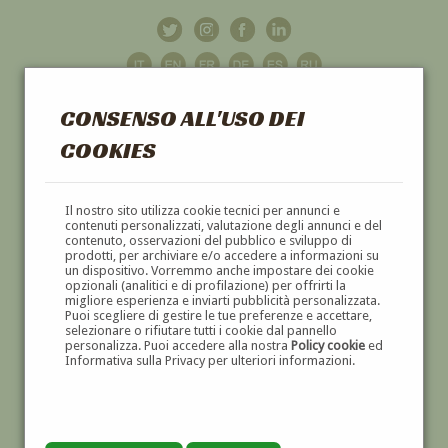
CONSENSO ALL'USO DEI
COOKIES
GALLERIA
D'ARTE
Il nostro sito utilizza cookie tecnici per annunci e
contenuti personalizzati, valutazione degli annunci e del
contenuto, osservazioni del pubblico e sviluppo di
DIPINTI E SCULTURE '800 E '900
prodotti, per archiviare e/o accedere a informazioni su
un dispositivo. Vorremmo anche impostare dei cookie
opzionali (analitici e di profilazione) per offrirti la
migliore esperienza e inviarti pubblicità personalizzata.
Puoi scegliere di gestire le tue preferenze e accettare,
selezionare o rifiutare tutti i cookie dal pannello
personalizza. Puoi accedere alla nostra
Policy cookie
ed
Informativa sulla Privacy per ulteriori informazioni.