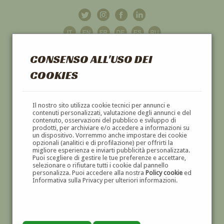
CONSENSO ALL'USO DEI
COOKIES
GALLERIA
D'ARTE
Il nostro sito utilizza cookie tecnici per annunci e
contenuti personalizzati, valutazione degli annunci e del
contenuto, osservazioni del pubblico e sviluppo di
DIPINTI E SCULTURE '800 E '900
prodotti, per archiviare e/o accedere a informazioni su
un dispositivo. Vorremmo anche impostare dei cookie
opzionali (analitici e di profilazione) per offrirti la
migliore esperienza e inviarti pubblicità personalizzata.
Puoi scegliere di gestire le tue preferenze e accettare,
selezionare o rifiutare tutti i cookie dal pannello
personalizza. Puoi accedere alla nostra
Policy cookie
ed
Informativa sulla Privacy per ulteriori informazioni.