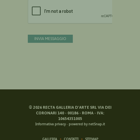
Devi confermare di essere umano
INVIA MESSAGGIO
©
2026
RECTA GALLERIA D'ARTE SRL VIA DEI
CORONARI 140 - 00186 - ROMA - IVA:
10654351005
Informativa privacy
-
powered by netSnap.it
GALLERIA
CONTATTI
SITEMAP