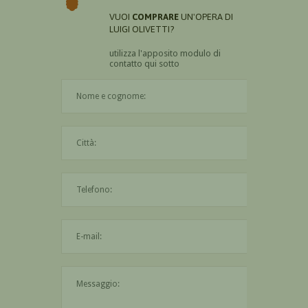
VUOI
COMPRARE
UN'OPERA DI
LUIGI OLIVETTI?
utilizza l'apposito modulo di
contatto qui sotto
Il nome è obbligatorio
La città è obbligatoria
L'indirizzo mail non è valido
Il messaggio è obbligatorio