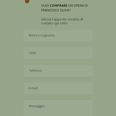
VUOI
COMPRARE
UN'OPERA DI
FRANCESCO OLIVA?
utilizza l'apposito modulo di
contatto qui sotto
Il nome è obbligatorio
La città è obbligatoria
L'indirizzo mail non è valido
Il messaggio è obbligatorio