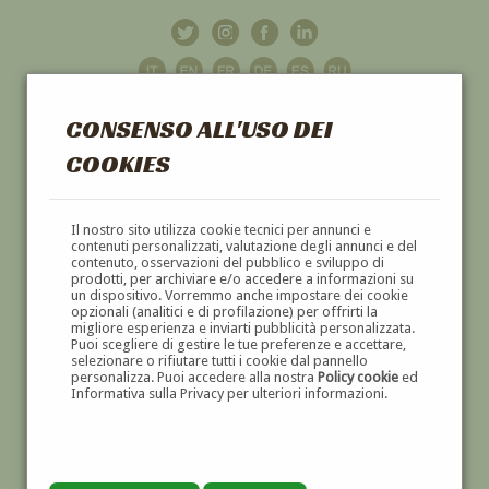
CONSENSO ALL'USO DEI
COOKIES
GALLERIA
D'ARTE
Il nostro sito utilizza cookie tecnici per annunci e
contenuti personalizzati, valutazione degli annunci e del
contenuto, osservazioni del pubblico e sviluppo di
DIPINTI E SCULTURE '800 E '900
prodotti, per archiviare e/o accedere a informazioni su
un dispositivo. Vorremmo anche impostare dei cookie
opzionali (analitici e di profilazione) per offrirti la
migliore esperienza e inviarti pubblicità personalizzata.
Puoi scegliere di gestire le tue preferenze e accettare,
selezionare o rifiutare tutti i cookie dal pannello
personalizza. Puoi accedere alla nostra
Policy cookie
ed
Informativa sulla Privacy per ulteriori informazioni.