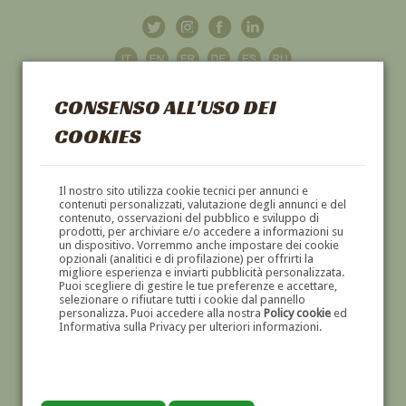
CONSENSO ALL'USO DEI
COOKIES
GALLERIA
D'ARTE
Il nostro sito utilizza cookie tecnici per annunci e
contenuti personalizzati, valutazione degli annunci e del
contenuto, osservazioni del pubblico e sviluppo di
DIPINTI E SCULTURE '800 E '900
prodotti, per archiviare e/o accedere a informazioni su
un dispositivo. Vorremmo anche impostare dei cookie
opzionali (analitici e di profilazione) per offrirti la
migliore esperienza e inviarti pubblicità personalizzata.
Puoi scegliere di gestire le tue preferenze e accettare,
selezionare o rifiutare tutti i cookie dal pannello
personalizza. Puoi accedere alla nostra
Policy cookie
ed
Informativa sulla Privacy per ulteriori informazioni.