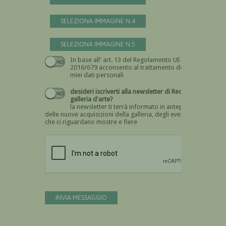
SELEZIONA IMMAGINE N.4
SELEZIONA IMMAGINE N.5
In base all' art. 13 del Regolamento UE n.
Devi dare il consenso
2016/679 acconsento al trattamento dei
miei dati personali
desideri iscriverti alla newsletter di Recta
galleria d'arte?
la newsletter ti terrà informato in anteprima
delle nuove acquisizioni della galleria, degli eventi
che ci riguardano mostre e fiere
Devi confermare di essere umano
INVIA MESSAGGIO