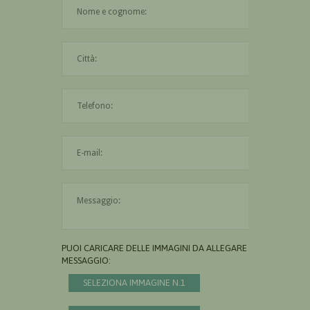
Il nome è obbligatorio
La città è obbligatoria
L'indirizzo mail non è valido
Il messaggio è obbligatorio
PUOI CARICARE DELLE IMMAGINI DA ALLEGARE AL
MESSAGGIO:
SELEZIONA IMMAGINE N.1