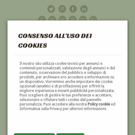
CONSENSO ALL'USO DEI
COOKIES
GALLERIA
D'ARTE
Il nostro sito utilizza cookie tecnici per annunci e
contenuti personalizzati, valutazione degli annunci e del
contenuto, osservazioni del pubblico e sviluppo di
DIPINTI E SCULTURE '800 E '900
prodotti, per archiviare e/o accedere a informazioni su
un dispositivo. Vorremmo anche impostare dei cookie
opzionali (analitici e di profilazione) per offrirti la
migliore esperienza e inviarti pubblicità personalizzata.
Puoi scegliere di gestire le tue preferenze e accettare,
selezionare o rifiutare tutti i cookie dal pannello
personalizza. Puoi accedere alla nostra
Policy cookie
ed
Informativa sulla Privacy per ulteriori informazioni.