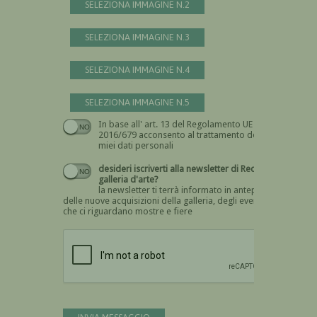
SELEZIONA IMMAGINE N.2
SELEZIONA IMMAGINE N.3
SELEZIONA IMMAGINE N.4
SELEZIONA IMMAGINE N.5
In base all' art. 13 del Regolamento UE n.
Devi dare il consenso
2016/679 acconsento al trattamento dei
miei dati personali
desideri iscriverti alla newsletter di Recta
galleria d'arte?
la newsletter ti terrà informato in anteprima
delle nuove acquisizioni della galleria, degli eventi
che ci riguardano mostre e fiere
Devi confermare di essere umano