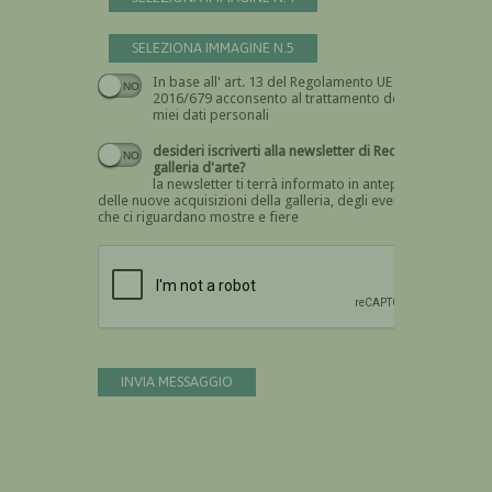
SELEZIONA IMMAGINE N.5
In base all' art. 13 del Regolamento UE n.
Devi dare il consenso
2016/679 acconsento al trattamento dei
miei dati personali
desideri iscriverti alla newsletter di Recta
galleria d'arte?
la newsletter ti terrà informato in anteprima
delle nuove acquisizioni della galleria, degli eventi
che ci riguardano mostre e fiere
Devi confermare di essere umano
INVIA MESSAGGIO