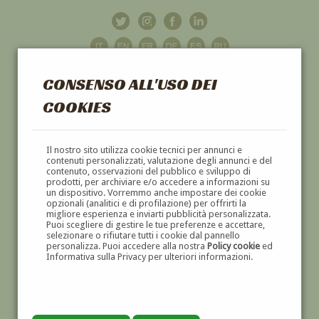
CONSENSO ALL'USO DEI
COOKIES
GALLERIA
D'ARTE
Il nostro sito utilizza cookie tecnici per annunci e
contenuti personalizzati, valutazione degli annunci e del
contenuto, osservazioni del pubblico e sviluppo di
DIPINTI E SCULTURE '800 E '900
prodotti, per archiviare e/o accedere a informazioni su
un dispositivo. Vorremmo anche impostare dei cookie
opzionali (analitici e di profilazione) per offrirti la
migliore esperienza e inviarti pubblicità personalizzata.
Puoi scegliere di gestire le tue preferenze e accettare,
selezionare o rifiutare tutti i cookie dal pannello
personalizza. Puoi accedere alla nostra
Policy cookie
ed
Informativa sulla Privacy per ulteriori informazioni.