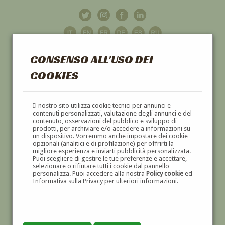
CONSENSO ALL'USO DEI
COOKIES
GALLERIA
D'ARTE
Il nostro sito utilizza cookie tecnici per annunci e
contenuti personalizzati, valutazione degli annunci e del
contenuto, osservazioni del pubblico e sviluppo di
DIPINTI E SCULTURE '800 E '900
prodotti, per archiviare e/o accedere a informazioni su
un dispositivo. Vorremmo anche impostare dei cookie
opzionali (analitici e di profilazione) per offrirti la
migliore esperienza e inviarti pubblicità personalizzata.
Puoi scegliere di gestire le tue preferenze e accettare,
selezionare o rifiutare tutti i cookie dal pannello
personalizza. Puoi accedere alla nostra
Policy cookie
ed
Informativa sulla Privacy per ulteriori informazioni.