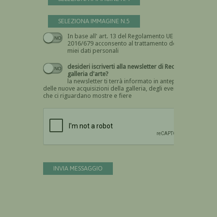
SELEZIONA IMMAGINE N.5
In base all' art. 13 del Regolamento UE n.
Devi dare il consenso
2016/679 acconsento al trattamento dei
miei dati personali
desideri iscriverti alla newsletter di Recta
galleria d'arte?
la newsletter ti terrà informato in anteprima
delle nuove acquisizioni della galleria, degli eventi
che ci riguardano mostre e fiere
Devi confermare di essere umano
INVIA MESSAGGIO