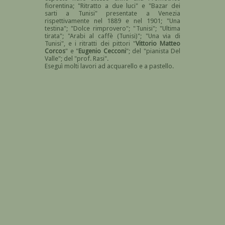
fiorentina; "Ritratto a due luci" e "Bazar dei
sarti a Tunisi" presentate a Venezia
rispettivamente nel 1889 e nel 1901; "Una
testina"; "Dolce rimprovero"; "Tunisi"; "Ultima
tirata"; "Arabi al caffè (Tunisi)"; "Una via di
Tunisi", e i ritratti dei pittori "
Vittorio Matteo
Corcos
" e "
Eugenio Cecconi
"; del "pianista Del
Valle"; del "prof. Rasi".
Eseguì molti lavori ad acquarello e a pastello.