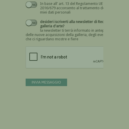
In base all' art. 13 del Regolamento UE n.
Devi dare il consenso
2016/679 acconsento al trattamento dei
miei dati personali
desideri iscriverti alla newsletter di Recta
galleria d'arte?
la newsletter ti terrà informato in anteprima
delle nuove acquisizioni della galleria, degli eventi
che ci riguardano mostre e fiere
Devi confermare di essere umano
INVIA MESSAGGIO