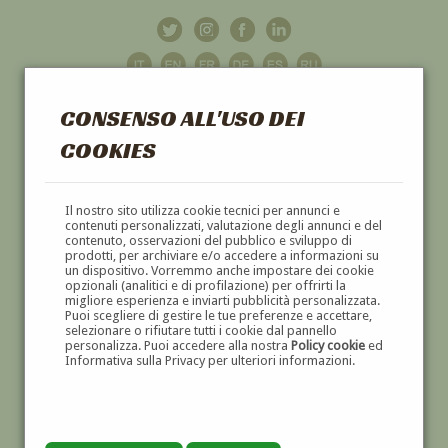
CONSENSO ALL'USO DEI
COOKIES
GALLERIA
D'ARTE
Il nostro sito utilizza cookie tecnici per annunci e
contenuti personalizzati, valutazione degli annunci e del
contenuto, osservazioni del pubblico e sviluppo di
DIPINTI E SCULTURE '800 E '900
prodotti, per archiviare e/o accedere a informazioni su
un dispositivo. Vorremmo anche impostare dei cookie
opzionali (analitici e di profilazione) per offrirti la
migliore esperienza e inviarti pubblicità personalizzata.
Puoi scegliere di gestire le tue preferenze e accettare,
selezionare o rifiutare tutti i cookie dal pannello
personalizza. Puoi accedere alla nostra
Policy cookie
ed
Informativa sulla Privacy per ulteriori informazioni.