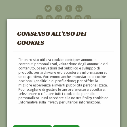
CONSENSO ALL'USO DEI
COOKIES
GALLERIA
D'ARTE
Il nostro sito utilizza cookie tecnici per annunci e
contenuti personalizzati, valutazione degli annunci e del
contenuto, osservazioni del pubblico e sviluppo di
DIPINTI E SCULTURE '800 E '900
prodotti, per archiviare e/o accedere a informazioni su
un dispositivo. Vorremmo anche impostare dei cookie
opzionali (analitici e di profilazione) per offrirti la
migliore esperienza e inviarti pubblicità personalizzata.
Puoi scegliere di gestire le tue preferenze e accettare,
selezionare o rifiutare tutti i cookie dal pannello
personalizza. Puoi accedere alla nostra
Policy cookie
ed
Informativa sulla Privacy per ulteriori informazioni.