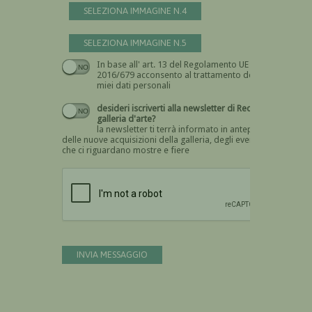
SELEZIONA IMMAGINE N.4
SELEZIONA IMMAGINE N.5
In base all' art. 13 del Regolamento UE n.
Devi dare il consenso
2016/679 acconsento al trattamento dei
miei dati personali
desideri iscriverti alla newsletter di Recta
galleria d'arte?
la newsletter ti terrà informato in anteprima
delle nuove acquisizioni della galleria, degli eventi
che ci riguardano mostre e fiere
Devi confermare di essere umano
INVIA MESSAGGIO