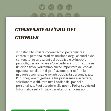
CONSENSO ALL'USO DEI
COOKIES
GALLERIA
D'ARTE
Il nostro sito utilizza cookie tecnici per annunci e
contenuti personalizzati, valutazione degli annunci e del
contenuto, osservazioni del pubblico e sviluppo di
DIPINTI E SCULTURE '800 E '900
prodotti, per archiviare e/o accedere a informazioni su
un dispositivo. Vorremmo anche impostare dei cookie
opzionali (analitici e di profilazione) per offrirti la
migliore esperienza e inviarti pubblicità personalizzata.
Puoi scegliere di gestire le tue preferenze e accettare,
selezionare o rifiutare tutti i cookie dal pannello
personalizza. Puoi accedere alla nostra
Policy cookie
ed
Informativa sulla Privacy per ulteriori informazioni.