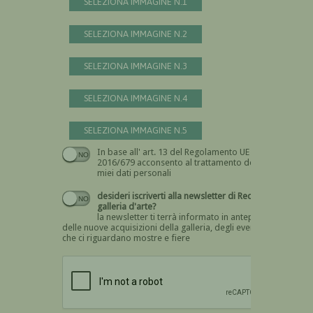
SELEZIONA IMMAGINE N.1
SELEZIONA IMMAGINE N.2
SELEZIONA IMMAGINE N.3
SELEZIONA IMMAGINE N.4
SELEZIONA IMMAGINE N.5
In base all' art. 13 del Regolamento UE n.
Devi dare il consenso
2016/679 acconsento al trattamento dei
miei dati personali
desideri iscriverti alla newsletter di Recta
galleria d'arte?
la newsletter ti terrà informato in anteprima
delle nuove acquisizioni della galleria, degli eventi
che ci riguardano mostre e fiere
Devi confermare di essere umano