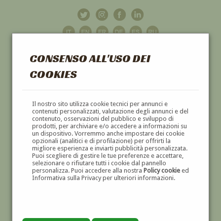
CONSENSO ALL'USO DEI
COOKIES
GALLERIA
D'ARTE
Il nostro sito utilizza cookie tecnici per annunci e
contenuti personalizzati, valutazione degli annunci e del
contenuto, osservazioni del pubblico e sviluppo di
DIPINTI E SCULTURE '800 E '900
prodotti, per archiviare e/o accedere a informazioni su
un dispositivo. Vorremmo anche impostare dei cookie
opzionali (analitici e di profilazione) per offrirti la
migliore esperienza e inviarti pubblicità personalizzata.
Puoi scegliere di gestire le tue preferenze e accettare,
selezionare o rifiutare tutti i cookie dal pannello
personalizza. Puoi accedere alla nostra
Policy cookie
ed
Informativa sulla Privacy per ulteriori informazioni.