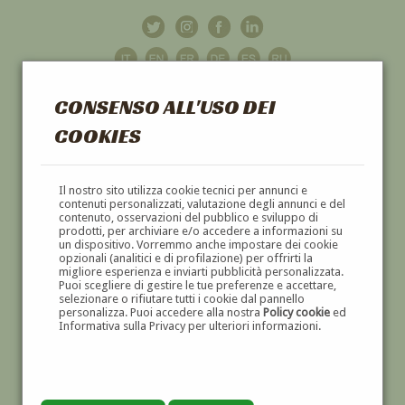
CONSENSO ALL'USO DEI
COOKIES
GALLERIA
D'ARTE
Il nostro sito utilizza cookie tecnici per annunci e
contenuti personalizzati, valutazione degli annunci e del
contenuto, osservazioni del pubblico e sviluppo di
DIPINTI E SCULTURE '800 E '900
prodotti, per archiviare e/o accedere a informazioni su
un dispositivo. Vorremmo anche impostare dei cookie
opzionali (analitici e di profilazione) per offrirti la
migliore esperienza e inviarti pubblicità personalizzata.
Puoi scegliere di gestire le tue preferenze e accettare,
selezionare o rifiutare tutti i cookie dal pannello
personalizza. Puoi accedere alla nostra
Policy cookie
ed
Informativa sulla Privacy per ulteriori informazioni.