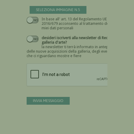
SELEZIONA IMMAGINE N.5
In base all' art. 13 del Regolamento UE n.
Devi dare il consenso
2016/679 acconsento al trattamento dei
miei dati personali
desideri iscriverti alla newsletter di Recta
galleria d'arte?
la newsletter ti terrà informato in anteprima
delle nuove acquisizioni della galleria, degli eventi
che ci riguardano mostre e fiere
Devi confermare di essere umano
INVIA MESSAGGIO