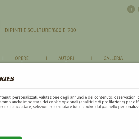
DIPINTI E SCULTURE '800 E '900
OPERE
AUTORI
GALLERIA
KIES
contenuti personalizzati, valutazione degli annunci e del contenuto, osservazioni 
mmo anche impostare dei cookie opzionali (analitici e di profilazione) per offrir
erenze e accettare, selezionare o rifiutare tutti i cookie dal pannello personali