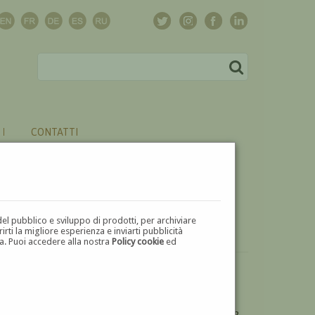
CONTATTI
del pubblico e sviluppo di prodotti, per archiviare
ti la migliore esperienza e inviarti pubblicità
zza. Puoi accedere alla nostra
Policy cookie
ed
VUOI
VENDERE
UN'OPERA DI CHARLES MOULIN?