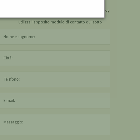
VUOI
COMPRARE
UN'OPERA DI CHARLES MOULIN?
utilizza l'apposito modulo di contatto qui sotto
Il nome è obbligatorio
La città è obbligatoria
L'indirizzo mail non è valido
Il messaggio è obbligatorio