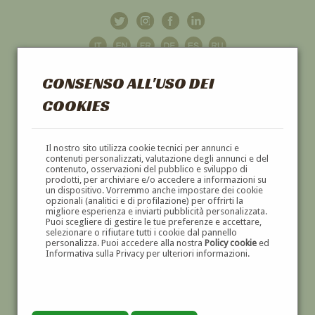
CONSENSO ALL'USO DEI
COOKIES
GALLERIA
D'ARTE
Il nostro sito utilizza cookie tecnici per annunci e
contenuti personalizzati, valutazione degli annunci e del
contenuto, osservazioni del pubblico e sviluppo di
DIPINTI E SCULTURE '800 E '900
prodotti, per archiviare e/o accedere a informazioni su
un dispositivo. Vorremmo anche impostare dei cookie
opzionali (analitici e di profilazione) per offrirti la
migliore esperienza e inviarti pubblicità personalizzata.
Puoi scegliere di gestire le tue preferenze e accettare,
selezionare o rifiutare tutti i cookie dal pannello
personalizza. Puoi accedere alla nostra
Policy cookie
ed
Informativa sulla Privacy per ulteriori informazioni.