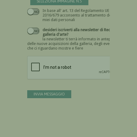
SELEZIONA IMMAGINE N.5
In base all' art. 13 del Regolamento UE n.
Devi dare il consenso
2016/679 acconsento al trattamento dei
miei dati personali
desideri iscriverti alla newsletter di Recta
galleria d'arte?
la newsletter ti terrà informato in anteprima
delle nuove acquisizioni della galleria, degli eventi
che ci riguardano mostre e fiere
Devi confermare di essere umano
INVIA MESSAGGIO